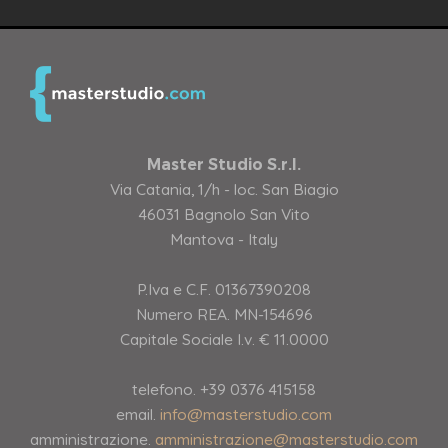
Master Studio S.r.l.
Via Catania, 1/h - loc. San Biagio
46031 Bagnolo San Vito
Mantova - Italy
P.Iva e C.F. 01367390208
Numero REA. MN-154696
Capitale Sociale I.v. € 11.0000
telefono. +39 0376 415158
email.
info@masterstudio.com
amministrazione.
amministrazione@masterstudio.com