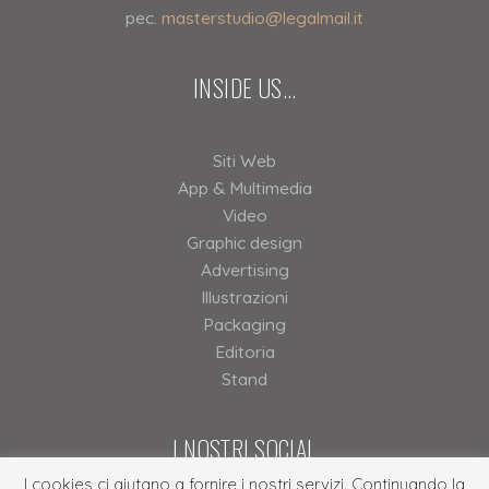
pec.
masterstudio@legalmail.it
INSIDE US…
Siti Web
App & Multimedia
Video
Graphic design
Advertising
Illustrazioni
Packaging
Editoria
Stand
I NOSTRI SOCIAL
I cookies ci aiutano a fornire i nostri servizi. Continuando la