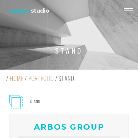
master
studio
Tog
nav
STAND
/
HOME
/
PORTFOLIO
/ STAND
STAND
ARBOS GROUP